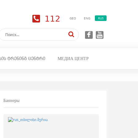
112
GEO
ENG
RUS
ბის ტრენინგ ცენტრი
МЕДИА ЦЕНТР
Баннеры