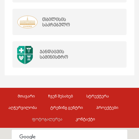
მთავარი
ჩვენ შესახებ
სტრუქტურა
აღჭურვილობა
ტრენინგ ცენტრი
პროექტები
ფოტოგალერეა
კონტაქტი